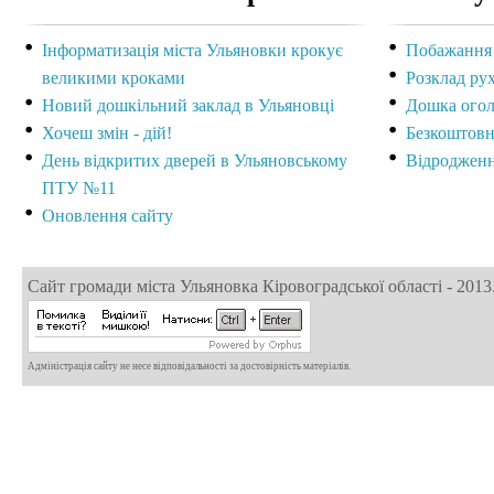
Інформатизація міста Ульяновки крокує
Побажання 
великими кроками
Розклад рух
Новий дошкільний заклад в Ульяновці
Дошка ого
Хочеш змін - дій!
Безкоштовн
День відкритих дверей в Ульяновському
Відродженн
ПТУ №11
Оновлення сайту
Сайт громади міста Ульяновка Кіровоградської області - 2013
Адміністрація сайту не несе відповідальності за достовірність матеріалів.