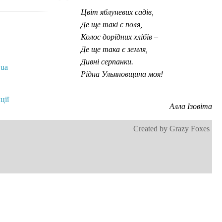
Цвіт яблуневих садів,
Де ще такі є поля,
Колос дорідних хлібів –
Де ще така є земля,
Дивні серпанки.
.ua
Рідна Ульяновщина моя!
ції
Алла Ізовіта
Created by Grazy Foxes