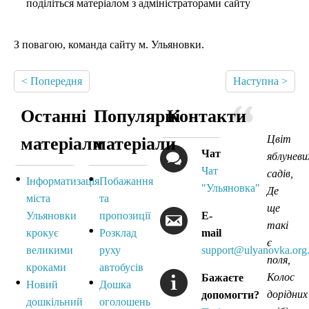
поділіться матеріалом з адміністраторами сайту
З повагою, команда сайту м. Ульяновки.
< Попередня
Наступна >
Останні
Популярні
Контакти
Цвіт
матеріали
матеріали
Чат
яблуневи
Чат
садів,
Інформатизація
Побажання
"Ульяновка"
Де
міста
та
ще
Ульяновки
пропозиції
E-
такі
крокує
Розклад
mail
є
великими
руху
support@ulyanovka.org
поля,
кроками
автобусів
Колос
Бажаєте
Новий
Дошка
дорідних
допомогти?
дошкільний
оголошень