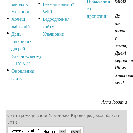
хлібів
Побажання
заклад в
Безкоштовний*
–
та
Ульяновці
WiFi
Де
пропозиції
Хочеш
Відродження
ще
змін - дій!
сайту
така
День
Ульяновки
є
відкритих
земля,
дверей в
Дивні
Ульяновському
серпанки
ПТУ №11
Рідна
Оновлення
Ульянов
сайту
моя!
Алла Ізовіта
Сайт громади міста Ульяновка Кіровоградської області -
2013.