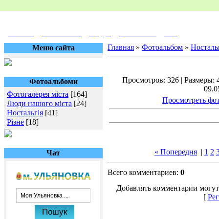
Головна
Фотоальбом
Форум
Знайомства
Вихід
Главная
»
Фотоальбом
»
Носталь
Меню сайта
Просмотров: 326 | Размеры: 4
Фотоальбоми
09.0
Фотогалерея міста
[164]
Просмотреть фот
Люди нашого міста
[24]
Ностальгія
[41]
Різне
[18]
« Попередня
|
1
2
Чат
Всего комментариев:
0
Добавлять комментарии могут
[
Рег