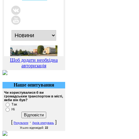
Щоб додати необхідна
авторизація
Наше опитування
Чи користувалися б ви
громадським транспортом в місті,
якби він був?
Так
Ні
[
·
]
Результати
Архів опитувань
Усього відповідей:
22