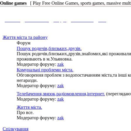
Online games
[
Play Free Online Games, sports games, massive mult
Головна
Фотоальбом
Форум
Знайомства
Вихід
Життя міста та району
Форум
Пошук родичів,близьких,друзів.
Пошук родичів,близьких,друзів,знайомих,які проживали
проживають в м.Ульяновка.
Модератор форуму:
zak
Комунальні проблеми міста.
Обговорення проблем з водопостачанням міста,та інші к
негаразди.
Модератор форуму:
zak
Телебачення,звязок,радіомовлення,інтернет.
(переглядают
Модератор форуму:
zak
Життя міста.
Про все.
Модератор форуму:
zak
Спілкування