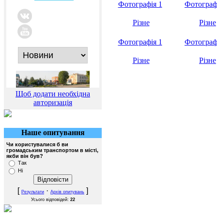
Фотографія 1
Фотограф
Різне
Різне
Фотографія 1
Фотограф
Різне
Різне
Щоб додати необхідна
авторизація
Наше опитування
Чи користувалися б ви
громадським транспортом в місті,
якби він був?
Так
Ні
[
·
]
Результати
Архів опитувань
Усього відповідей:
22