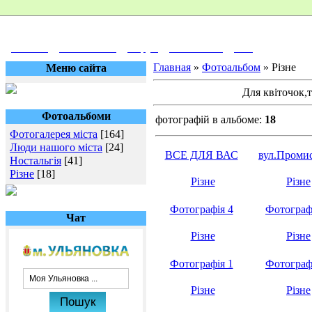
Головна
Фотоальбом
Форум
Знайомства
Вихід
Главная
»
Фотоальбом
» Різне
Меню сайта
Для квіточок,т
Фотоальбоми
фотографій в альбоме:
18
Фотогалерея міста
[164]
Люди нашого міста
[24]
ВСЕ ДЛЯ ВАС
вул.Проми
Ностальгія
[41]
Різне
[18]
Різне
Різне
Фотографія 4
Фотограф
Чат
Різне
Різне
Фотографія 1
Фотограф
Різне
Різне