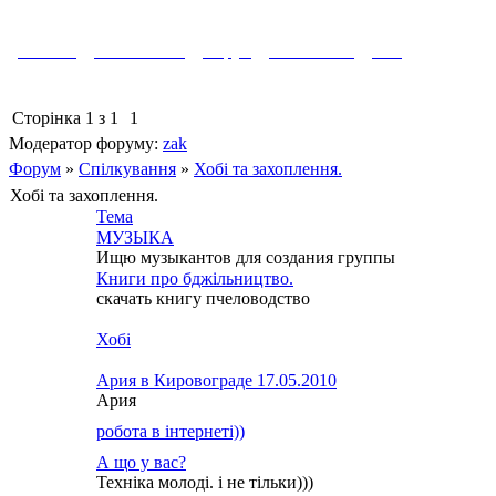
Головна
Фотоальбом
Форум
Знайомства
Вихід
Сторінка
1
з
1
1
Модератор форуму:
zak
Форум
»
Спілкування
»
Хобі та захоплення.
Хобі та захоплення.
Тема
МУЗЫКА
Ищю музыкантов для создания группы
Книги про бджільництво.
скачать книгу пчеловодство
Хобі
Ария в Кировограде 17.05.2010
Ария
робота в інтернеті))
А що у вас?
Техніка молоді. і не тільки)))